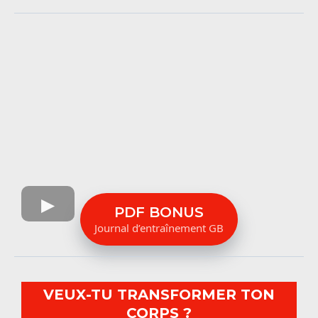
-
Ischio jambiers
5 – Supplémentation
-
Mollets
-
Pectoraux
-
Quadriceps
-
Triceps
PDF BONUS
Journal d’entraînement GB
VEUX-TU TRANSFORMER TON
CORPS ?